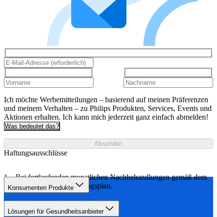
Ich möchte Werbemitteilungen – basierend auf meinen Präferenzen
und meinem Verhalten – zu Philips Produkten, Services, Events und
Aktionen erhalten. Ich kann mich jederzeit ganz einfach abmelden!
Was bedeutet das?
Absenden
Haftungsausschlüsse
Bei fortlaufenden monatlichen Nachbehandlungen gemäß dem
empfohlenen Behandlungsplan.
Konsumenten Produkte
Lösungen für Gesundheitsanbieter