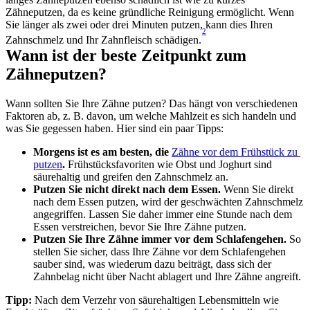
Zähneputzen, da es keine gründliche Reinigung ermöglicht. Wenn 
Sie länger als zwei oder drei Minuten putzen, kann dies Ihren 
2
Zahnschmelz und Ihr Zahnfleisch schädigen.
Wann ist der beste Zeitpunkt zum 
Zähneputzen?
Wann sollten Sie Ihre Zähne putzen? Das hängt von verschiedenen 
Faktoren ab, z. B. davon, um welche Mahlzeit es sich handeln und 
was Sie gegessen haben. Hier sind ein paar Tipps:
Morgens ist es am besten, die 
Zähne vor dem Frühstück zu 
putzen
.
 Frühstücksfavoriten wie Obst und Joghurt sind 
säurehaltig und greifen den Zahnschmelz an.
Putzen Sie nicht direkt nach dem Essen.
 Wenn Sie direkt 
nach dem Essen putzen, wird der geschwächten Zahnschmelz 
angegriffen. Lassen Sie daher immer eine Stunde nach dem 
Essen verstreichen, bevor Sie Ihre Zähne putzen.
Putzen Sie Ihre Zähne immer vor dem Schlafengehen.
 So 
stellen Sie sicher, dass Ihre Zähne vor dem Schlafengehen 
sauber sind, was wiederum dazu beiträgt, dass sich der 
Zahnbelag nicht über Nacht ablagert und Ihre Zähne angreift.
Tipp:
 Nach dem Verzehr von säurehaltigen Lebensmitteln wie 