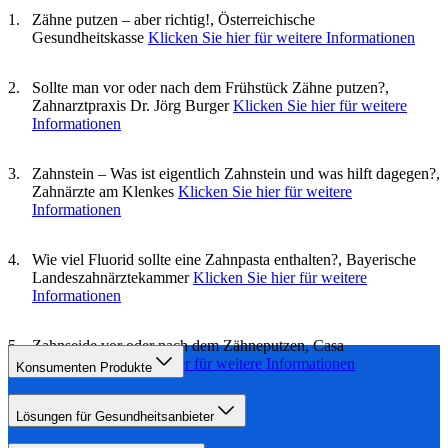
Zähne putzen – aber richtig!, Österreichische
Gesundheitskasse
Klicken Sie hier für weitere Informationen
Sollte man vor oder nach dem Frühstück Zähne putzen?,
Zahnarztpraxis Dr. Jörg Burger
Klicken Sie hier für weitere
Informationen
Zahnstein – Was ist eigentlich Zahnstein und was hilft dagegen?,
Zahnärzte am Klenkes
Klicken Sie hier für weitere
Informationen
Wie viel Fluorid sollte eine Zahnpasta enthalten?, Bayerische
Landeszahnärztekammer
Klicken Sie hier für weitere
Informationen
Zahnseide vor oder nach dem Zähneputzen, Casa
Dentalis
Klicken Sie hier für weitere Informationen
Konsumenten Produkte
Lösungen für Gesundheitsanbieter