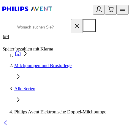
Später bezahlen mit Klarna
1
Milchpumpen und Brustpflege
Alle Serien
Philips Avent Elektronische Doppel-Milchpumpe