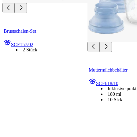
Brustschalen-Set
SCF157/02
2 Stück
Muttermilchbehälter
SCF618/10
Inklusive prak
180 ml
10 Stck.