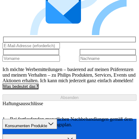
Ich möchte Werbemitteilungen – basierend auf meinen Präferenzen
und meinem Verhalten – zu Philips Produkten, Services, Events und
Aktionen erhalten. Ich kann mich jederzeit ganz einfach abmelden!
Was bedeutet das?
Absenden
Haftungsausschlüsse
Bei fortlaufenden monatlichen Nachbehandlungen gemäß dem
empfohlenen Behandlungsplan.
Konsumenten Produkte