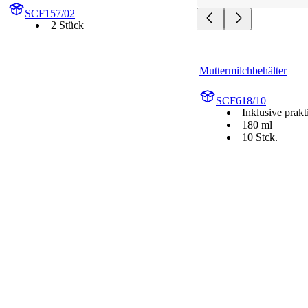
SCF157/02
2 Stück
Muttermilchbehälter
SCF618/10
Inklusive prak
180 ml
10 Stck.