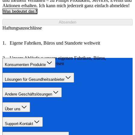
und meinem Verhalten – zu Philips Produkten, Services, Events und
Aktionen erhalten. Ich kann mich jederzeit ganz einfach abmelden!
Was bedeutet das?
Absenden
Haftungsausschlüsse
Eigene Fabriken, Büros und Standorte weltweit
Unsere Abläufe = unsere eigenen Fabriken, Büros,
Logistikprozesse und Reisen
Konsumenten Produkte
Lösungen für Gesundheitsanbieter
Andere Geschäftslösungen
Über uns
Support-Kontakt