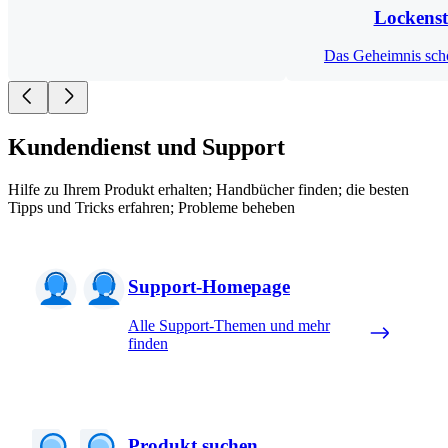
Lockens
Das Geheimnis sch
Kundendienst und Support
Hilfe zu Ihrem Produkt erhalten; Handbücher finden; die besten
Tipps und Tricks erfahren; Probleme beheben
Support-Homepage
Alle Support-Themen und mehr
finden
Produkt suchen