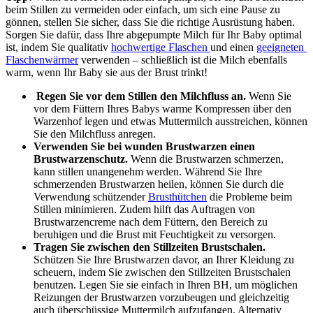
beim Stillen zu vermeiden oder einfach, um sich eine Pause zu 
gönnen, stellen Sie sicher, dass Sie die richtige Ausrüstung haben. 
Sorgen Sie dafür, dass Ihre abgepumpte Milch für Ihr Baby optimal 
ist, indem Sie qualitativ 
hochwertige Flaschen 
und einen 
geeigneten 
Flaschenwärmer
 verwenden – schließlich ist die Milch ebenfalls 
warm, wenn Ihr Baby sie aus der Brust trinkt!
 Regen Sie vor dem Stillen den Milchfluss an.
 Wenn Sie 
vor dem Füttern Ihres Babys warme Kompressen über den 
Warzenhof legen und etwas Muttermilch ausstreichen, können 
Sie den Milchfluss anregen.
Verwenden Sie bei wunden Brustwarzen einen 
Brustwarzenschutz. 
Wenn die Brustwarzen schmerzen, 
kann stillen unangenehm werden. Während Sie Ihre 
schmerzenden Brustwarzen heilen, können Sie durch die 
Verwendung schützender 
Brusthütchen
 die Probleme beim 
Stillen minimieren. Zudem hilft das Auftragen von 
Brustwarzencreme nach dem Füttern, den Bereich zu 
beruhigen und die Brust mit Feuchtigkeit zu versorgen. 
Tragen Sie zwischen den Stillzeiten Brustschalen.
Schützen Sie Ihre Brustwarzen davor, an Ihrer Kleidung zu 
scheuern, indem Sie zwischen den Stillzeiten Brustschalen 
benutzen. Legen Sie sie einfach in Ihren BH, um möglichen 
Reizungen der Brustwarzen vorzubeugen und gleichzeitig 
auch überschüssige Muttermilch aufzufangen. Alternativ 