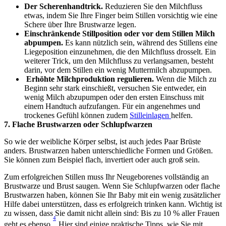
Der Scherenhandtrick.
 Reduzieren Sie den Milchfluss 
etwas, indem Sie Ihre Finger beim Stillen vorsichtig wie eine 
Schere über Ihre Brustwarze legen.
Einschränkende Stillposition oder vor dem Stillen Milch 
abpumpen.
 Es kann nützlich sein, während des Stillens eine 
Liegeposition einzunehmen, die den Milchfluss drosselt. Ein 
weiterer Trick, um den Milchfluss zu verlangsamen, besteht 
darin, vor dem Stillen ein wenig Muttermilch abzupumpen.
Erhöhte Milchproduktion regulieren.
 Wenn die Milch zu 
Beginn sehr stark einschießt, versuchen Sie entweder, ein 
wenig Milch abzupumpen oder den ersten Einschuss mit 
einem Handtuch aufzufangen. Für ein angenehmes und 
trockenes Gefühl können zudem 
Stilleinlagen 
helfen. 
7. Flache Brustwarzen oder Schlupfwarzen
So wie der weibliche Körper selbst, ist auch jedes Paar Brüste 
anders. Brustwarzen haben unterschiedliche Formen und Größen. 
Sie können zum Beispiel flach, invertiert oder auch groß sein.
Zum erfolgreichen Stillen muss Ihr Neugeborenes vollständig an 
Brustwarze und Brust saugen. Wenn Sie Schlupfwarzen oder flache 
Brustwarzen haben, können Sie Ihr Baby mit ein wenig zusätzlicher 
Hilfe dabei unterstützen, dass es erfolgreich trinken kann. Wichtig ist 
zu wissen, dass Sie damit nicht allein sind: Bis zu 10 % aller Frauen 
4
geht es ebenso.
 Hier sind einige praktische Tipps, wie Sie mit 