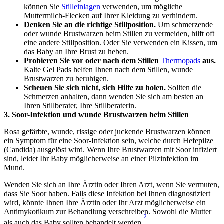
können Sie 
Stilleinlagen
 verwenden, um mögliche 
Muttermilch-Flecken auf Ihrer Kleidung zu verhindern.
Denken Sie an die richtige Stillposition.
 Um schmerzende 
oder wunde Brustwarzen beim Stillen zu vermeiden, hilft oft 
eine andere Stillposition. Oder Sie verwenden ein Kissen, um 
das Baby an Ihre Brust zu heben. 
Probieren Sie vor oder nach dem Stillen 
Thermopads
 aus.
Kalte Gel Pads helfen Ihnen nach dem Stillen, wunde 
Brustwarzen zu beruhigen.
Scheuen Sie sich nicht, sich Hilfe zu holen.
 Sollten die 
Schmerzen anhalten, dann wenden Sie sich am besten an 
Ihren Stillberater, Ihre Stillberaterin.
3. Soor-Infektion und wunde Brustwarzen beim Stillen
Rosa gefärbte, wunde, rissige oder juckende Brustwarzen können 
ein Symptom für eine Soor-Infektion sein, welche durch Hefepilze 
(Candida) ausgelöst wird. Wenn Ihre Brustwarzen mit Soor infiziert 
sind, leidet Ihr Baby möglicherweise an einer Pilzinfektion im 
Mund.
Wenden Sie sich an Ihre Ärztin oder Ihren Arzt, wenn Sie vermuten, 
dass Sie Soor haben. Falls diese Infektion bei Ihnen diagnostiziert 
wird, könnte Ihnen Ihre Ärztin oder Ihr Arzt möglicherweise ein 
Antimykotikum zur Behandlung verschreiben. Sowohl die Mutter 
2
als auch das Baby sollten behandelt werden.