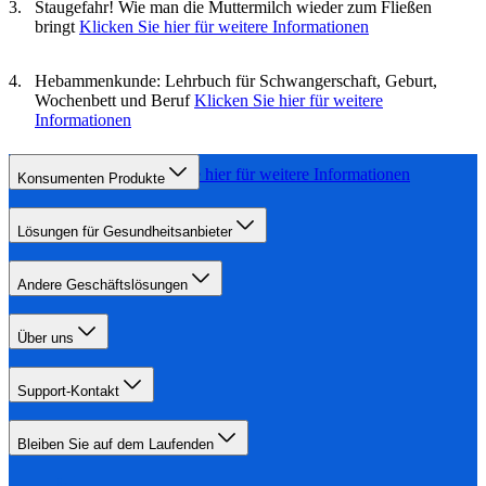
Staugefahr! Wie man die Muttermilch wieder zum Fließen
bringt
Klicken Sie hier für weitere Informationen
Hebammenkunde: Lehrbuch für Schwangerschaft, Geburt,
Wochenbett und Beruf
Klicken Sie hier für weitere
Informationen
Stillhütchen
Klicken Sie hier für weitere Informationen
Konsumenten Produkte
Lösungen für Gesundheitsanbieter
Andere Geschäftslösungen
Über uns
Support-Kontakt
Bleiben Sie auf dem Laufenden