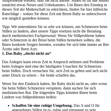
Stillprobleme erleben, sind Sie nicht alleine. Stillen ist für alle Mütter 
zunächst etwas Neues und Unbekanntes. Um Ihnen den Einstieg in 
diesen Teil der Mutterschaft zu erleichtern, finden Sie hier hilfreiche 
Ratschläge – sodass Sie diese Zeit mit Ihrem Baby so unbeschwert 
wie möglich genießen können.
Tipp: Wir unterstützen Sie so sehr wir können, um Schmerzen beim 
Stillen zu lindern, aber unsere Tipps ersetzen nicht die Beratung 
durch medizinisches Fachpersonal. Wenn Sie Stillprobleme haben 
oder Schmerzen in der Brust beim Stillen bemerken sollten, die 
Ihnen konkrete Sorgen bereiten, wenden Sie sich bitte immer an Ihre 
Ärztin oder Ihren Arzt.
1. Das Baby „dockt nicht an“
Das Anlegen kann etwas Zeit in Anspruch nehmen und Probleme 
beim Anlegen sind eine der häufigsten Ursachen für Schmerzen 
beim Stillen. Doch versuchen Sie, sich Zeit zu geben und sich nicht 
unter Druck zu setzen – Sie beide schaffen das.
Wenn Sie den Eindruck haben, Ihr Baby dockt nicht an, oder wenn 
Sie beim Stillen Schmerzen verspüren, dann suchen Sie sich 
medizinischen Rat. Die folgenden Tipps könnten Ihnen beim 
Lindern von Stillproblemen helfen:
Schaffen Sie eine ruhige Umgebung.
 Das A und O für 
angenehmes Stillen ist es, ruhig und entspannt zu sein. 