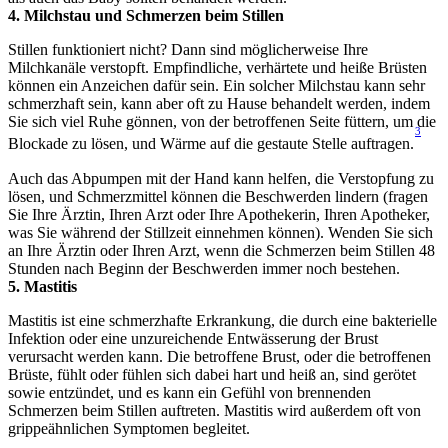
4. Milchstau und Schmerzen beim Stillen
Stillen funktioniert nicht? Dann sind möglicherweise Ihre 
Milchkanäle verstopft. Empfindliche, verhärtete und heiße Brüsten 
können ein Anzeichen dafür sein. Ein solcher Milchstau kann sehr 
schmerzhaft sein, kann aber oft zu Hause behandelt werden, indem 
Sie sich viel Ruhe gönnen, von der betroffenen Seite füttern, um die 
3
Blockade zu lösen, und Wärme auf die gestaute Stelle auftragen.
Auch das Abpumpen mit der Hand kann helfen, die Verstopfung zu 
lösen, und Schmerzmittel können die Beschwerden lindern (fragen 
Sie Ihre Ärztin, Ihren Arzt oder Ihre Apothekerin, Ihren Apotheker, 
was Sie während der Stillzeit einnehmen können). Wenden Sie sich 
an Ihre Ärztin oder Ihren Arzt, wenn die Schmerzen beim Stillen 48 
Stunden nach Beginn der Beschwerden immer noch bestehen.
5. Mastitis
Mastitis ist eine schmerzhafte Erkrankung, die durch eine bakterielle 
Infektion oder eine unzureichende Entwässerung der Brust 
verursacht werden kann. Die betroffene Brust, oder die betroffenen 
Brüste, fühlt oder fühlen sich dabei hart und heiß an, sind gerötet 
sowie entzündet, und es kann ein Gefühl von brennenden 
Schmerzen beim Stillen auftreten. Mastitis wird außerdem oft von 
grippeähnlichen Symptomen begleitet.