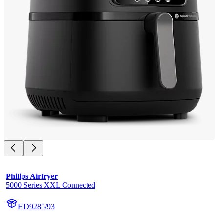
Philips Airfryer
5000 Series XXL Connected
HD9285/93