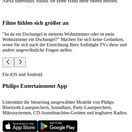
Alexa unterstützt, sodass Sie keine Hand mehr rühren müssen.
Filme fühlen sich größer an
"Ist da ein Dschungel in meinem Wohnzimmer oder ist mein
S
Wohnzimmer ein Dschungel?" Machen Sie sich keine Gedanken,
a
wenn Sie sich nach der Einrichtung Ihres Ambilight TVs diese und
w
andere ungewöhnliche Fragen stellen.
Für iOS und Android
Philips Entertainment App
Unterstützt die Steuerung ausgewählter Modelle von Philips
Bluetooth-Lautsprechern, Soundbars, Party-Lautsprechern,
Mikrosystemen, CD-Soundmachine-Geräten und tragbaren Radios.