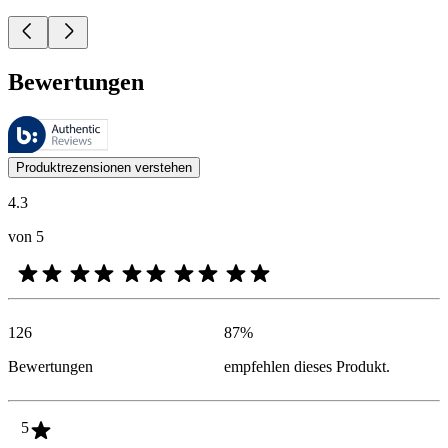
Bewertungen
Diese Bewertungen werden von Bazaarvoice verwaltet und entsprechen
Kundenmeinungen in Form von Produkt- und Sternebewertungen sind fü
Produktrezensionen verstehen
4.3
von 5
126
87
%
Bewertungen
empfehlen dieses Produkt.
5