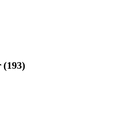
r
(
193
)