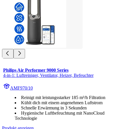
Philips Air Performer 9000 Series
4-in-1: Luftreiniger, Ventilator, Heizer, Befeuchter
AMF970/10
Reinigt mit leistungsstarker 185 m³/h Filtration
Kühlt dich mit einem angenehmen Luftstrom
Schnelle Erwärmung in 3 Sekunden
Hygienische Luftbefeuchtung mit NanoCloud
Technologie
Produkt anzeigen