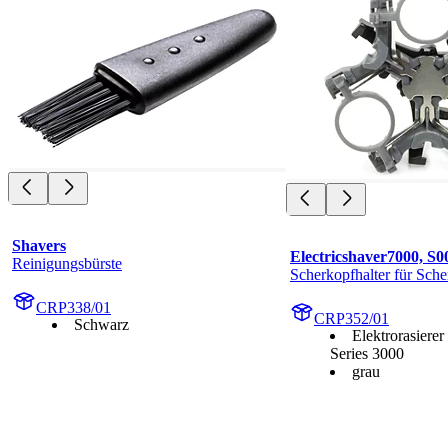
Shavers
Electricshaver7000, S0
Reinigungsbürste
Scherkopfhalter für Sch
CRP338/01
CRP352/01
Schwarz
Elektrorasierer
Series 3000
grau