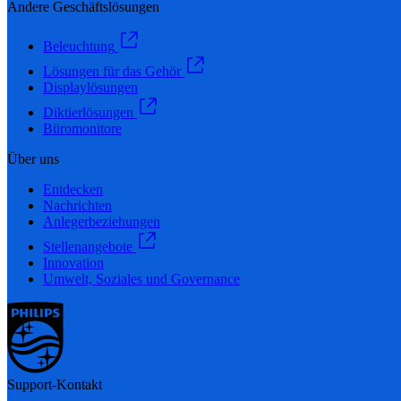
Andere Geschäftslösungen
Beleuchtung
Lösungen für das Gehör
Displaylösungen
Diktierlösungen
Büromonitore
Über uns
Entdecken
Nachrichten
Anlegerbeziehungen
Stellenangebote
Innovation
Umwelt, Soziales und Governance
Support-Kontakt