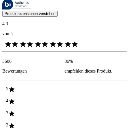
Diese Bewertungen werden von Bazaarvoice verwaltet und entsprechen
Kundenmeinungen in Form von Produkt- und Sternebewertungen sind fü
Produktrezensionen verstehen
4.3
von 5
3606
86
%
Bewertungen
empfehlen dieses Produkt.
5
4
3
2