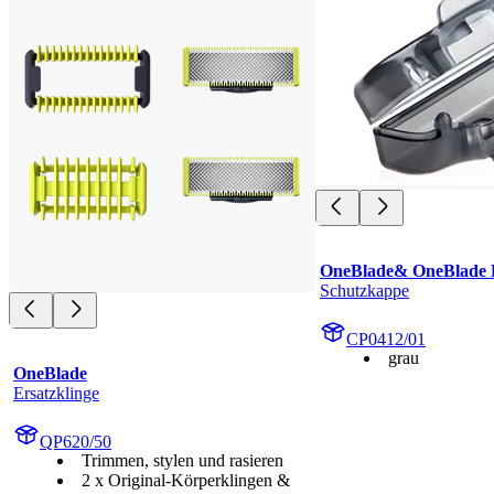
OneBlade& OneBlade 
Schutzkappe
CP0412/01
grau
OneBlade
Ersatzklinge
QP620/50
Trimmen, stylen und rasieren
2 x Original-Körperklingen &