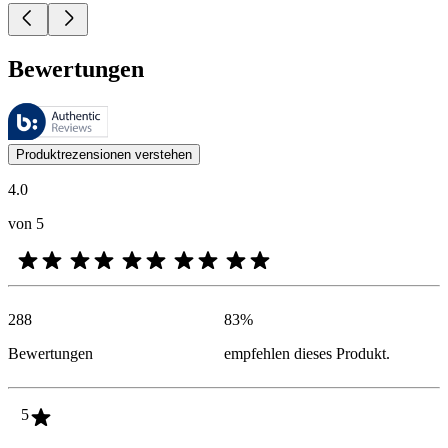
Bewertungen
Diese Bewertungen werden von Bazaarvoice verwaltet und entsprechen
Kundenmeinungen in Form von Produkt- und Sternebewertungen sind fü
Produktrezensionen verstehen
4.0
von 5
288
83
%
Bewertungen
empfehlen dieses Produkt.
5