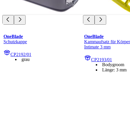
OneBlade
OneBlade
Schutzkappe
Kammaufsatz für Körper
Intimate 3 mm
CP2192/01
grau
CP2193/01
Bodygroom
Länge: 3 mm