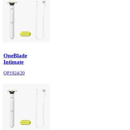
OneBlade
Intimate
QP1924/20