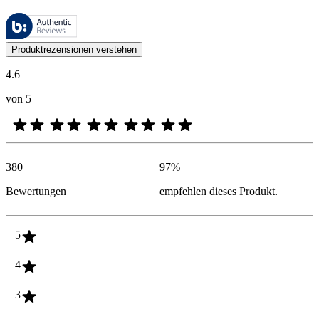
Diese Bewertungen werden von Bazaarvoice verwaltet und entsprechen
Kundenmeinungen in Form von Produkt- und Sternebewertungen sind fü
Produktrezensionen verstehen
4.6
von 5
380
97
%
Bewertungen
empfehlen dieses Produkt.
5
4
3