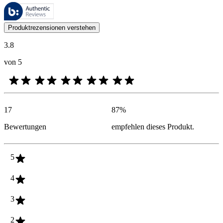
Diese Bewertungen werden von Bazaarvoice verwaltet und entsprechen
Kundenmeinungen in Form von Produkt- und Sternebewertungen sind fü
Produktrezensionen verstehen
3.8
von 5
17
87
%
Bewertungen
empfehlen dieses Produkt.
5
4
3
2