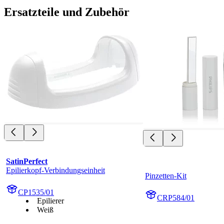
Ersatzteile und Zubehör
SatinPerfect
Epilierkopf-Verbindungseinheit
Pinzetten-Kit
CP1535/01
CRP584/01
Epilierer
Weiß