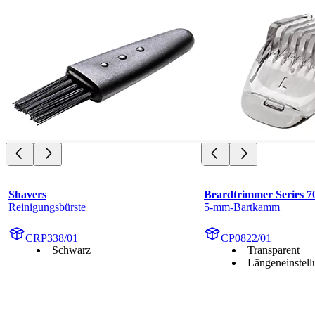
Shavers
Beardtrimmer Series 7
Reinigungsbürste
5-mm-Bartkamm
CRP338/01
CP0822/01
Schwarz
Transparent
Längeneinstel