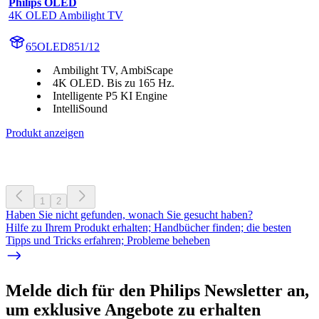
Philips OLED
4K OLED Ambilight TV
65OLED851/12
Ambilight TV, AmbiScape
4K OLED. Bis zu 165 Hz.
Intelligente P5 KI Engine
IntelliSound
Produkt anzeigen
1
2
Haben Sie nicht gefunden, wonach Sie gesucht haben?
Hilfe zu Ihrem Produkt erhalten; Handbücher finden; die besten
Tipps und Tricks erfahren; Probleme beheben
Melde dich für den Philips Newsletter an,
um exklusive Angebote zu erhalten