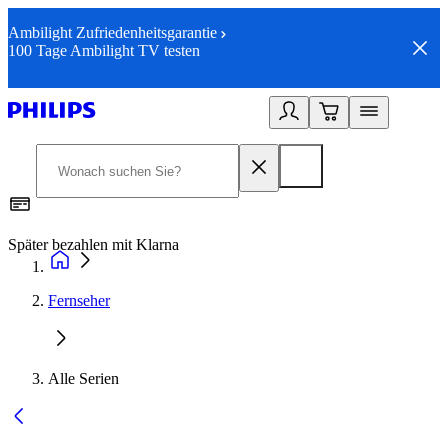
Ambilight Zufriedenheitsgarantie
100 Tage Ambilight TV testen
Später bezahlen mit Klarna
1
Fernseher
Alle Serien