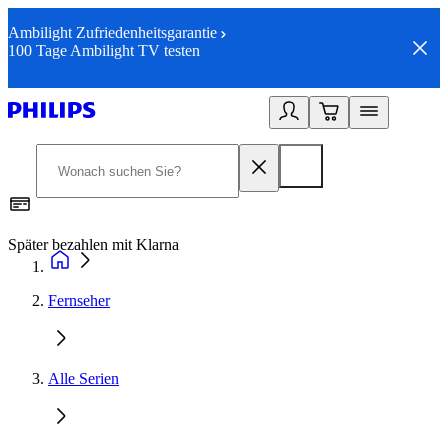
Ambilight Zufriedenheitsgarantie
100 Tage Ambilight TV testen
Später bezahlen mit Klarna
1
Fernseher
Alle Serien