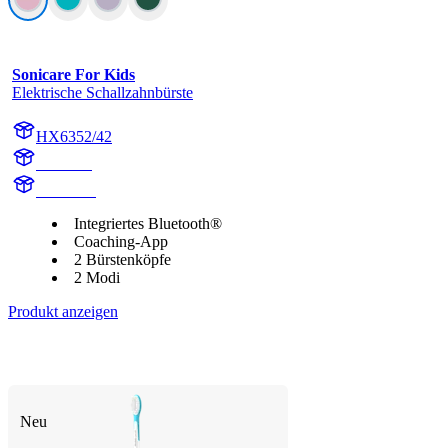
Sonicare For Kids
Elektrische Schallzahnbürste
HX6352/42
HX6350
HX6340
Integriertes Bluetooth®
Coaching-App
2 Bürstenköpfe
2 Modi
Produkt anzeigen
Neu