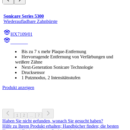
Sonicare Series 5300
Wiederaufladbare Zahnbürste
HX7109/01
HX710A
Bis zu 7 x mehr Plaque-Entfernung
Hervorragende Entfernung von Verfärbungen und
weißere Zähne
Next-Generation Sonicare Technologie
Drucksensor
1 Putzmodus, 2 Intensitätsstufen
Produkt anzeigen
1
2
...
7
Haben Sie nicht gefunden, wonach Sie gesucht haben?
Hilfe zu Ihrem Produkt erhalten; Handbücher finden; die besten