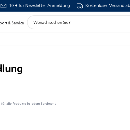
10 € für Newsletter Anmeldung
Kostenloser Versand a
Suchunterstützungssymbol
port & Service
dlung
 für alle Produkte in jedem Sortiment.