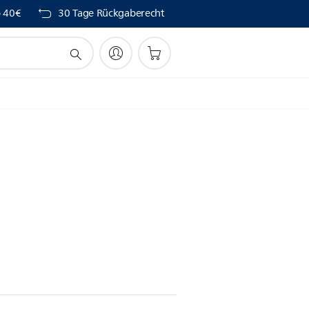
b 40€
30 Tage Rückgaberecht