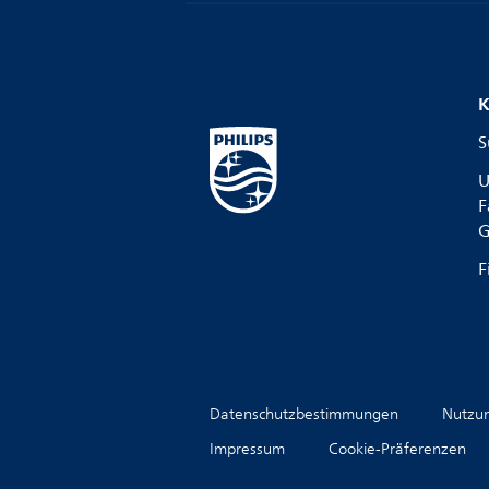
K
S
U
F
G
F
Datenschutzbestimmungen
Nutzu
Impressum
Cookie-Präferenzen