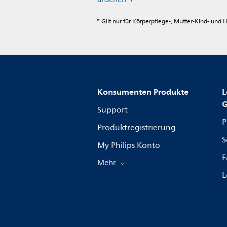
* Gilt nur für Körperpflege-, Mutter-Kind- und
Konsumenten Produkte
L
G
Support
P
Produktregistrierung
S
My Philips Konto
F
Mehr
L