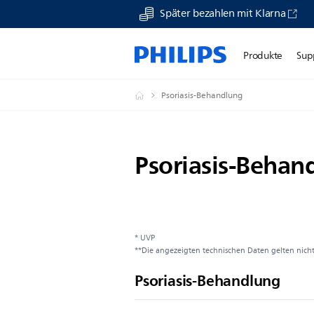
Später bezahlen mit Klarna
Produkte
Sup
Psoriasis-Behandlung
Psoriasis-Behan
* UVP
**Die angezeigten technischen Daten gelten nicht
Psoriasis-Behandlung