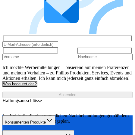
Ich möchte Werbemitteilungen – basierend auf meinen Präferenzen
und meinem Verhalten – zu Philips Produkten, Services, Events und
Aktionen erhalten. Ich kann mich jederzeit ganz einfach abmelden!
Was bedeutet das?
Absenden
Haftungsausschlüsse
Bei fortlaufenden monatlichen Nachbehandlungen gemäß dem
empfohlenen Behandlungsplan.
Konsumenten Produkte