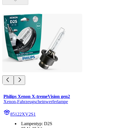
Philips Xenon X-tremeVision gen2
Xenon-Fahrzeugscheinwerferlampe
85122XV2S1
Lampentyp: D2S