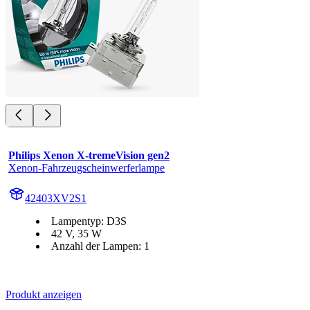
Philips Xenon X-tremeVision gen2
Xenon-Fahrzeugscheinwerferlampe
42403XV2S1
Lampentyp: D3S
42 V, 35 W
Anzahl der Lampen: 1
Produkt anzeigen