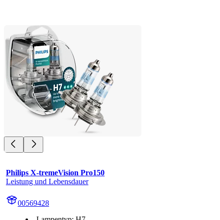
Philips X-tremeVision Pro150
Leistung und Lebensdauer
00569428
Lampentyp: H7