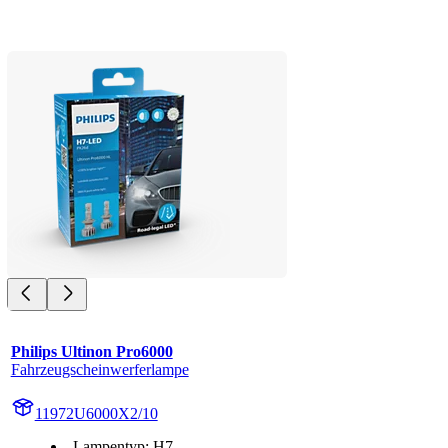
Philips Ultinon Pro6000
Fahrzeugscheinwerferlampe
11972U6000X2/10
Lampentyp: H7