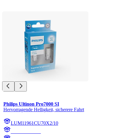
Philips Ultinon Pro7000 SI
Hervorragende Helligkeit, sicherere Fahrt
LUM11961CU70X2/10
11961CU70X2