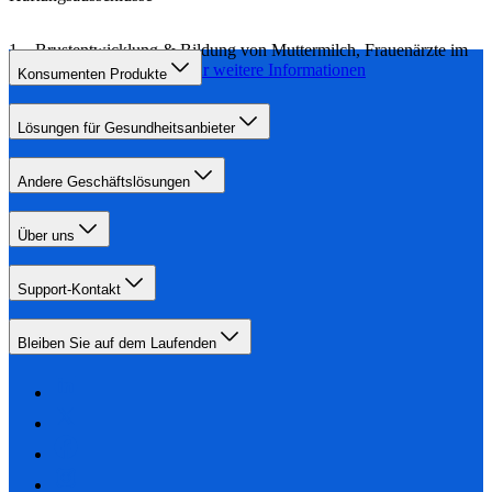
Brustentwicklung & Bildung von Muttermilch, Frauenärzte im
Netz
Klicken Sie hier für weitere Informationen
Konsumenten Produkte
Lösungen für Gesundheitsanbieter
Andere Geschäftslösungen
Über uns
Support-Kontakt
Bleiben Sie auf dem Laufenden