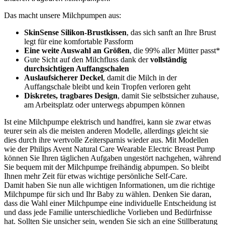
Das macht unsere Milchpumpen aus:
SkinSense Silikon-Brustkissen
, das sich sanft an Ihre Brust 
legt für eine komfortable Passform 
Eine weite Auswahl an Größen
, die 99% aller Mütter passt* 
Gute Sicht auf den Milchfluss dank der 
vollständig 
durchsichtigen Auffangschalen 
Auslaufsicherer Deckel
, damit die Milch in der 
Auffangschale bleibt und kein Tropfen verloren geht 
Diskretes, tragbares Design
, damit Sie selbstsicher zuhause, 
am Arbeitsplatz oder unterwegs abpumpen können 
Ist eine Milchpumpe elektrisch und handfrei, kann sie zwar etwas 
teurer sein als die meisten anderen Modelle, allerdings gleicht sie 
dies durch ihre wertvolle Zeitersparnis wieder aus. Mit Modellen 
wie der Philips Avent Natural Care Wearable Electric Breast Pump 
können Sie Ihren täglichen Aufgaben ungestört nachgehen, während 
Sie bequem mit der Milchpumpe freihändig abpumpen. So bleibt 
Ihnen mehr Zeit für etwas wichtige persönliche Self-Care. 
Damit haben Sie nun alle wichtigen Informationen, um die richtige 
Milchpumpe für sich und Ihr Baby zu wählen. Denken Sie daran, 
dass die Wahl einer Milchpumpe eine individuelle Entscheidung ist 
und dass jede Familie unterschiedliche Vorlieben und Bedürfnisse 
hat. Sollten Sie unsicher sein, wenden Sie sich an eine Stillberatung 