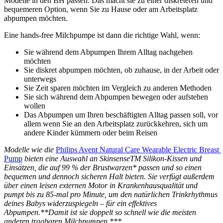
Modelle in den BH passen. Das macht sie zu einer diskreteren und 
bequemeren Option, wenn Sie zu Hause oder am Arbeitsplatz 
abpumpen möchten.
Eine hands-free Milchpumpe ist dann die richtige Wahl, wenn:
Sie während dem Abpumpen Ihrem Alltag nachgehen 
möchten 
Sie diskret abpumpen möchten, ob zuhause, in der Arbeit oder 
unterwegs 
Sie Zeit sparen möchten im Vergleich zu anderen Methoden 
Sie sich während dem Abpumpen bewegen oder aufstehen 
wollen 
Das Abpumpen um Ihren beschäftigten Alltag passen soll, vor 
allem wenn Sie an den Arbeitsplatz zurückkehren, sich um 
andere Kinder kümmern oder beim Reisen 
Modelle wie die 
Philips Avent Natural Care Wearable Electric Breast 
Pump
 bieten eine Auswahl an SkinsenseTM Silikon-Kissen und 
Einsätzen, die auf 99 % der Brustwarzen* passen und so einen 
bequemen und dennoch sicheren Halt bieten. Sie verfügt außerdem 
über einen leisen externen Motor in Krankenhausqualität und 
pumpt bis zu 85-mal pro Minute, um den natürlichen Trinkrhythmus 
deines Babys widerzuspiegeln – für ein effektives 
Abpumpen.**Damit ist sie doppelt so schnell wie die meisten 
anderen tragbaren Milchpumpen.***