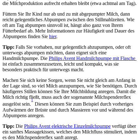
die Milchproduktion aufrecht erhalten bleibt (etwa achtmal am Tag).
Füttern Sie Ihr Kind nur ab und zu mit abgepumpter Milch, dann 
reicht gelegentliches Abpumpen zwischen den Stillmahlzeiten. Wie 
oft am Tag abpumpen sinnvoll ist, hängt also ganz von Ihrem 
Fütterbedarf ab. Mehr Informationen zur Häufigkeit und Dauer des 
Abpumpens finden Sie 
hier
.
Tipp:
 Falls Sie vorhaben, nur gelegentlich abzupumpen, oder oft 
unterwegs abpumpen möchten, dann eignet sich eine 
Handmilchpumpe. Die 
Philips Avent Handmilchpumpe mit Flasche 
ist einfach zusammenzusetzen, leicht und kompakt, was sie 
besonders praktisch für unterwegs macht.
Machen Sie sich keine Sorgen, wenn Sie nicht gleich am Anfang in 
der Lage sind, so viel Milch anzupumpen, wie Sie benötigen. Durch 
häufigeres Stillen können Sie Ihre Milchbildung anregen. Damit die 
Milch richtig fließt, muss auch der sogenannte Milchspendereflex 
1
ausgelöst sein.
 Diesen können Sie zum Beispiel durch vorheriges 
Aufwärmen der Brüste und durch Massieren vor und während des 
Abpumpens anregen.
Tipp: 
Die 
Philips Avent elektrische Einzelmilchpumpe
 verfügt über 
ein sanftes Massagekissen, welches den Milchfluss stimuliert, indem 
es den Milchspendereflex sanft anregt.