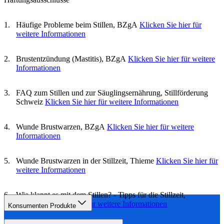
Häufige Probleme beim Stillen, BZgA
Klicken Sie hier für
weitere Informationen
Brustentzündung (Mastitis), BZgA
Klicken Sie hier für weitere
Informationen
FAQ zum Stillen und zur Säuglingsernährung, Stillförderung
Schweiz
Klicken Sie hier für weitere Informationen
Wunde Brustwarzen, BZgA
Klicken Sie hier für weitere
Informationen
Wunde Brustwarzen in der Stillzeit, Thieme
Klicken Sie hier für
weitere Informationen
Wie klappt es mit dem Stillen? - Tipps für die Stillzeit,
BLE
Klicken Sie hier für weitere Informationen
Konsumenten Produkte