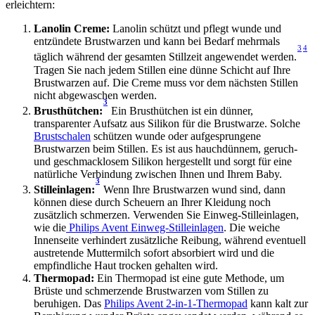
erleichtern:
Lanolin Creme:
 Lanolin schützt und pflegt wunde und 
entzündete Brustwarzen und kann bei Bedarf mehrmals 
3
4
täglich während der gesamten Stillzeit angewendet werden.
Tragen Sie nach jedem Stillen eine dünne Schicht auf Ihre 
Brustwarzen auf. Die Creme muss vor dem nächsten Stillen 
nicht abgewaschen werden.
3
Brusthütchen:
 Ein Brusthütchen ist ein dünner, 
transparenter Aufsatz aus Silikon für die Brustwarze. Solche 
Brustschalen
 schützen wunde oder aufgesprungene 
Brustwarzen beim Stillen. Es ist aus hauchdünnem, geruch- 
und geschmacklosem Silikon hergestellt und sorgt für eine 
natürliche Verbindung zwischen Ihnen und Ihrem Baby.
3
Stilleinlagen:
 Wenn Ihre Brustwarzen wund sind, dann 
können diese durch Scheuern an Ihrer Kleidung noch 
zusätzlich schmerzen. Verwenden Sie Einweg-Stilleinlagen, 
wie die
 Philips Avent Einweg-Stilleinlagen
. Die weiche 
Innenseite verhindert zusätzliche Reibung, während eventuell 
austretende Muttermilch sofort absorbiert wird und die 
empfindliche Haut trocken gehalten wird.
Thermopad:
 Ein Thermopad ist eine gute Methode, um 
Brüste und schmerzende Brustwarzen vom Stillen zu 
beruhigen. Das 
Philips Avent 2-in-1-Thermopad
 kann kalt zur 