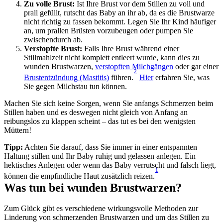
Zu volle Brust:
 Ist Ihre Brust vor dem Stillen zu voll und 
prall gefüllt, rutscht das Baby an ihr ab, da es die Brustwarze 
nicht richtig zu fassen bekommt. Legen Sie Ihr Kind häufiger 
an, um prallen Brüsten vorzubeugen oder pumpen Sie 
zwischendurch ab.
Verstopfte Brust: 
Falls Ihre Brust während einer 
Stillmahlzeit nicht komplett entleert wurde, kann dies zu 
wunden Brustwarzen, 
verstopften Milchgängen
 oder gar einer 
2
Brustentzündung (Mastitis)
 führen.
Hier
 erfahren Sie, was 
Sie gegen Milchstau tun können.
Machen Sie sich keine Sorgen, wenn Sie anfangs Schmerzen beim 
Stillen haben und es deswegen nicht gleich von Anfang an 
reibungslos zu klappen scheint – das tut es bei den wenigsten 
Müttern!
Tipp:
 Achten Sie darauf, dass Sie immer in einer entspannten 
Haltung stillen und Ihr Baby ruhig und gelassen anlegen. Ein 
hektisches Anlegen oder wenn das Baby verrutscht und falsch liegt, 
1
können die empfindliche Haut zusätzlich reizen.
Was tun bei wunden Brustwarzen?
Zum Glück gibt es verschiedene wirkungsvolle Methoden zur 
Linderung von schmerzenden Brustwarzen und um das Stillen zu 