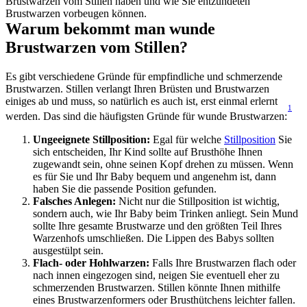
Brustwarzen vom Stillen haben und wie Sie entzündeten 
Brustwarzen vorbeugen können.
Warum bekommt man wunde 
Brustwarzen vom Stillen?
Es gibt verschiedene Gründe für empfindliche und schmerzende 
Brustwarzen. Stillen verlangt Ihren Brüsten und Brustwarzen 
einiges ab und muss, so natürlich es auch ist, erst einmal erlernt 
1
werden. Das sind die häufigsten Gründe für wunde Brustwarzen:
Ungeeignete Stillposition:
 Egal für welche 
Stillposition
 Sie 
sich entscheiden, Ihr Kind sollte auf Brusthöhe Ihnen 
zugewandt sein, ohne seinen Kopf drehen zu müssen. Wenn 
es für Sie und Ihr Baby bequem und angenehm ist, dann 
haben Sie die passende Position gefunden.
Falsches Anlegen:
 Nicht nur die Stillposition ist wichtig, 
sondern auch, wie Ihr Baby beim Trinken anliegt. Sein Mund 
sollte Ihre gesamte Brustwarze und den größten Teil Ihres 
Warzenhofs umschließen. Die Lippen des Babys sollten 
ausgestülpt sein.
Flach- oder Hohlwarzen:
 Falls Ihre Brustwarzen flach oder 
nach innen eingezogen sind, neigen Sie eventuell eher zu 
schmerzenden Brustwarzen. Stillen könnte Ihnen mithilfe 
eines Brustwarzenformers oder Brusthütchens leichter fallen.