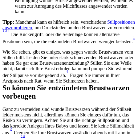
Beruhigung wunder Brüste angewendet werden, während es 
warm zur Anregung des Milchflusses angewendet werden 
kann.
Tipp: 
Manchmal kann es hilfreich sein, verschiedene 
Stillpositionen 
auszuprobieren
, um Druckstellen an den Brustwarzen zu vermeiden.
1
3
4
 Die Rückengriff- oder die Seitenlage können alternative 
1
Positionen sein, die die entzündeten Brustwarzen weniger belasten.
Wie Sie sehen, gibt es einiges, was gegen wunde Brustwarzen vom 
Stillen hilft. Leiden Sie unter stark schmerzenden Brustwarzen oder 
haben Sie gar eine Brustwarzenentzündung? Stillen Sie eine Weile 
nicht, damit sich Ihre Brust erholen kann und pumpen Sie während 
4
der Stillpause vorübergehend ab.
 Fragen Sie immer in Ihrer 
Arztpraxis nach Rat, wenn Sie Schmerzen haben.
So können Sie entzündeten Brustwarzen 
vorbeugen
Ganz zu vermeiden sind wunde Brustwarzen während der Stillzeit 
leider meistens nicht, allerdings können Sie einiges dafür tun, das 
Risiko zu verringern. Achten Sie auf die richtige Stillposition und 
das korrekte Anlegen Ihres Babys und lassen Sie keine Stillmahlzeit 
5
aus.
 Cremen Sie Ihre Brustwarzen zusätzlich abends mit Lanolin 
3
4