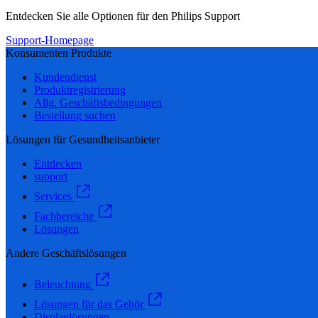
Entdecken Sie alle Optionen für den Philips Support
Support-Homepage
Konsumenten Produkte
Kundendienst
Produktregistrierung
Allg. Geschäftsbedingungen
Bestellung suchen
Lösungen für Gesundheitsanbieter
Entdecken
support
Services
Fachbereiche
Lösungen
Andere Geschäftslösungen
Beleuchtung
Lösungen für das Gehör
Displaylösungen