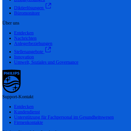
Diktierlösungen
Büromonitore
Über uns
Entdecken
Nachrichten
Anlegerbeziehungen
Stellenangebote
Innovation
Umwelt, Soziales und Governance
Support-Kontakt
Entdecken
Kundendienst
Unterstützung für Fachpersonal im Gesundheitswesen
Firmenkontakte