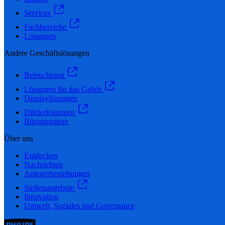
Services
Fachbereiche
Lösungen
Andere Geschäftslösungen
Beleuchtung
Lösungen für das Gehör
Displaylösungen
Diktierlösungen
Büromonitore
Über uns
Entdecken
Nachrichten
Anlegerbeziehungen
Stellenangebote
Innovation
Umwelt, Soziales und Governance