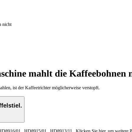
 nicht
schine mahlt die Kaffeebohnen n
hlen, ist der Kaffeetrichter möglicherweise verstopft.
elstiel.
HD8916/01
,
HD8915/01
,
HD8913/11
.
Klicken Sie hier, um weitere