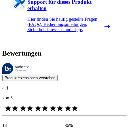
Support für dieses Produkt
erhalten
Hier finden Sie häufig gestellte Fragen
(FAQs), Bedienungsanleitungen,
Sicherheitshinweise und Tipps
Bewertungen
Diese Bewertungen werden von Bazaarvoice verwaltet und entsprechen
Kundenmeinungen in Form von Produkt- und Sternebewertungen sind fü
Produktrezensionen verstehen
4.4
von 5
14
86
%