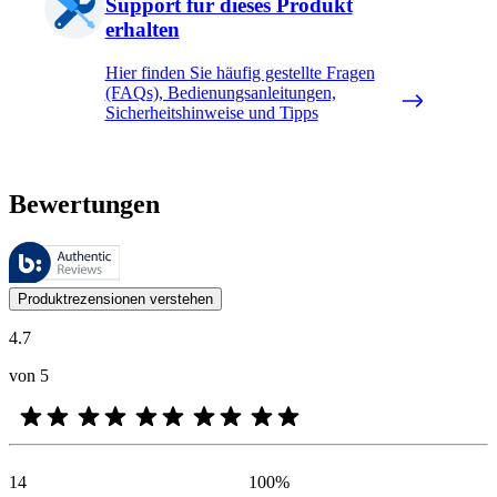
Support für dieses Produkt
erhalten
Hier finden Sie häufig gestellte Fragen
(FAQs), Bedienungsanleitungen,
Sicherheitshinweise und Tipps
Bewertungen
Diese Bewertungen werden von Bazaarvoice verwaltet und entsprechen
Kundenmeinungen in Form von Produkt- und Sternebewertungen sind fü
Produktrezensionen verstehen
4.7
von 5
14
100
%