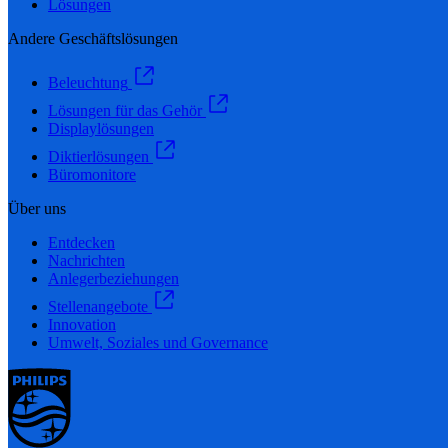
Lösungen
Andere Geschäftslösungen
Beleuchtung
Lösungen für das Gehör
Displaylösungen
Diktierlösungen
Büromonitore
Über uns
Entdecken
Nachrichten
Anlegerbeziehungen
Stellenangebote
Innovation
Umwelt, Soziales und Governance