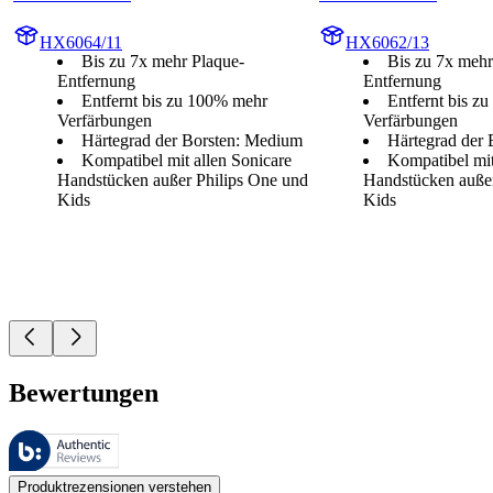
HX6064/11
HX6062/13
Bis zu 7x mehr Plaque-
Bis zu 7x mehr
Entfernung
Entfernung
Entfernt bis zu 100% mehr
Entfernt bis z
Verfärbungen
Verfärbungen
Härtegrad der Borsten: Medium
Härtegrad der
Kompatibel mit allen Sonicare
Kompatibel mit
Handstücken außer Philips One und
Handstücken außer
Kids
Kids
Bewertungen
Diese Bewertungen werden von Bazaarvoice verwaltet und entsprechen
Kundenmeinungen in Form von Produkt- und Sternebewertungen sind fü
Produktrezensionen verstehen