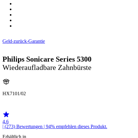
Geld-zurück-Garantie
Philips Sonicare Series 5300
Wiederaufladbare Zahnbürste
HX7101/02
HX710B
4.6
| (273)
Bewertungen
| 94% empfehlen dieses Produkt.
Erhältlich in