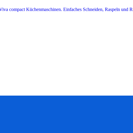
& Viva compact Küchenmaschinen. Einfaches Schneiden, Raspeln und R