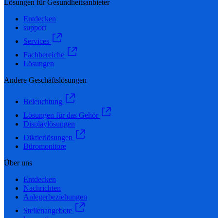
Lösungen für Gesundheitsanbieter
Entdecken
support
Services
Fachbereiche
Lösungen
Andere Geschäftslösungen
Beleuchtung
Lösungen für das Gehör
Displaylösungen
Diktierlösungen
Büromonitore
Über uns
Entdecken
Nachrichten
Anlegerbeziehungen
Stellenangebote