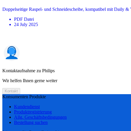
Doppelseitige Raspel- und Schneidescheibe, kompatibel mit Daily 
PDF
Datei
24 July 2025
Kontaktaufnahme zu Philips
Wir helfen Ihnen gerne weiter
Kontakt
Konsumenten Produkte
Kundendienst
Produktregistrierung
Allg. Geschäftsbedingungen
Bestellung suchen