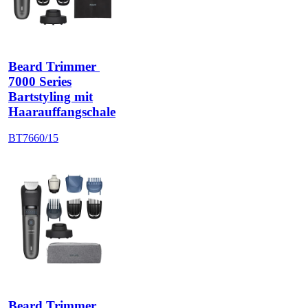
Beard Trimmer 
7000 Series
Bartstyling mit
Haarauffangschale
BT7660/15
Beard Trimmer 