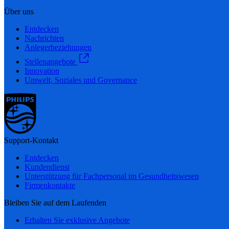
Über uns
Entdecken
Nachrichten
Anlegerbeziehungen
Stellenangebote
Innovation
Umwelt, Soziales und Governance
Support-Kontakt
Entdecken
Kundendienst
Unterstützung für Fachpersonal im Gesundheitswesen
Firmenkontakte
Bleiben Sie auf dem Laufenden
Erhalten Sie exklusive Angebote