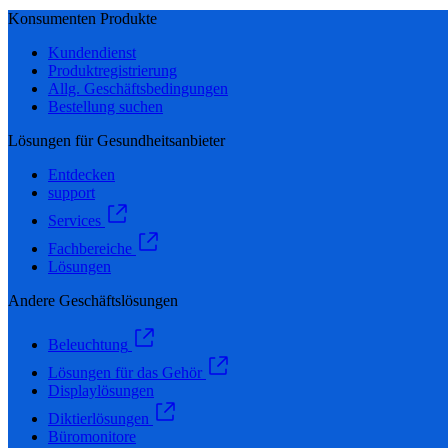
Konsumenten Produkte
Kundendienst
Produktregistrierung
Allg. Geschäftsbedingungen
Bestellung suchen
Lösungen für Gesundheitsanbieter
Entdecken
support
Services
Fachbereiche
Lösungen
Andere Geschäftslösungen
Beleuchtung
Lösungen für das Gehör
Displaylösungen
Diktierlösungen
Büromonitore