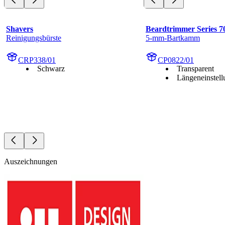
Shavers
Beardtrimmer Series 7
Reinigungsbürste
5-mm-Bartkamm
CRP338/01
CP0822/01
Schwarz
Transparent
Längeneinstel
Auszeichnungen