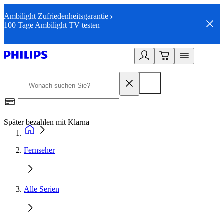
Ambilight Zufriedenheitsgarantie
100 Tage Ambilight TV testen
Später bezahlen mit Klarna
1
Fernseher
Alle Serien