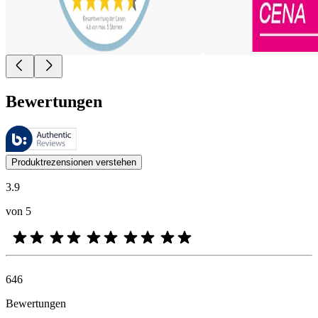
Bewertungen
Diese Bewertungen werden von Bazaarvoice verwaltet und entsprechen
Kundenmeinungen in Form von Produkt- und Sternebewertungen sind fü
Produktrezensionen verstehen
3.9
von 5
646
Bewertungen