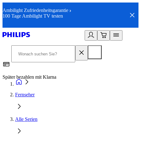
Ambilight Zufriedenheitsgarantie
100 Tage Ambilight TV testen
Später bezahlen mit Klarna
1
Fernseher
Alle Serien