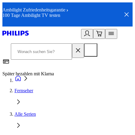
Ambilight Zufriedenheitsgarantie
100 Tage Ambilight TV testen
Später bezahlen mit Klarna
1
Fernseher
Alle Serien