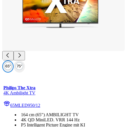
Philips The Xtra
4K Ambilight TV
65MLED950/12
164 cm (65") AMBILIGHT TV
4K QD MiniLED. VRR 144 Hz
P5 Intelligent Picture Engine mit KI