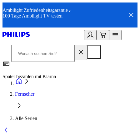
Ambilight Zufriedenheitsgarantie
100 Tage Ambilight TV testen
Später bezahlen mit Klarna
1
Fernseher
Alle Serien