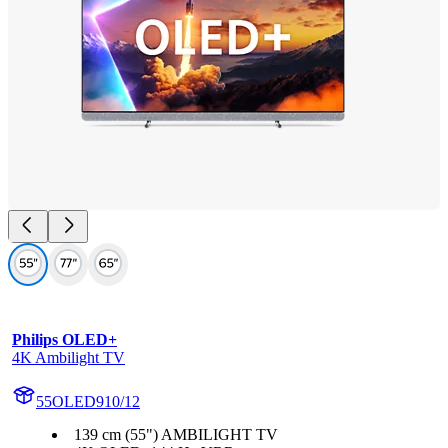
Philips OLED+
4K Ambilight TV
55OLED910/12
139 cm (55") AMBILIGHT TV