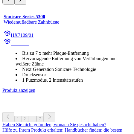
Sonicare Series 5300
Wiederaufladbare Zahnbürste
HX7109/01
HX710A
Bis zu 7 x mehr Plaque-Entfernung
Hervorragende Entfernung von Verfärbungen und
weißere Zähne
Next-Generation Sonicare Technologie
Drucksensor
1 Putzmodus, 2 Intensitätsstufen
Produkt anzeigen
1
2
...
7
Haben Sie nicht gefunden, wonach Sie gesucht haben?
Hilfe zu Ihrem Produkt erhalten; Handbücher finden; die besten