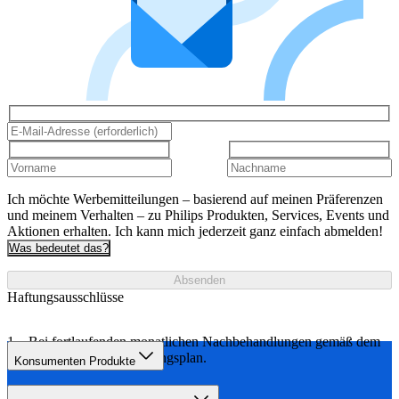
Ich möchte Werbemitteilungen – basierend auf meinen Präferenzen
und meinem Verhalten – zu Philips Produkten, Services, Events und
Aktionen erhalten. Ich kann mich jederzeit ganz einfach abmelden!
Was bedeutet das?
Absenden
Haftungsausschlüsse
Bei fortlaufenden monatlichen Nachbehandlungen gemäß dem
empfohlenen Behandlungsplan.
Konsumenten Produkte