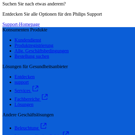
Suchen Sie nach etwas anderem?
Entdecken Sie alle Optionen für den Philips Support
Support-Homepage
Konsumenten Produkte
Kundendienst
Produktregistrierung
Allg. Geschäftsbedingungen
Bestellung suchen
Lösungen für Gesundheitsanbieter
Entdecken
support
Services
Fachbereiche
Lösungen
Andere Geschäftslösungen
Beleuchtung