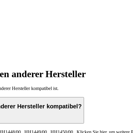
n anderer Hersteller
rer Hersteller kompatibel ist.
derer Hersteller kompatibel?
HH1448/00
,
HH1449/00
,
HH1450/00
.
Klicken Sie hier, um weiter