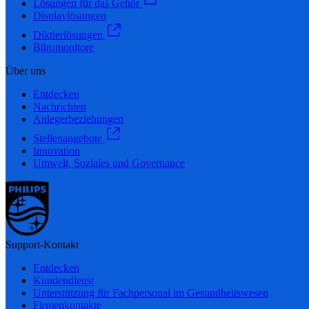
Lösungen für das Gehör
Displaylösungen
Diktierlösungen
Büromonitore
Über uns
Entdecken
Nachrichten
Anlegerbeziehungen
Stellenangebote
Innovation
Umwelt, Soziales und Governance
Support-Kontakt
Entdecken
Kundendienst
Unterstützung für Fachpersonal im Gesundheitswesen
Firmenkontakte