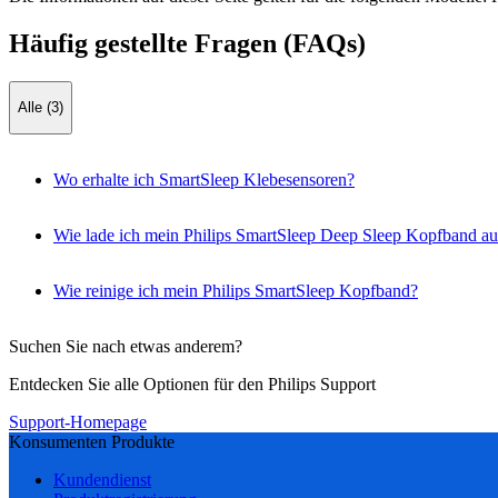
Häufig gestellte Fragen (FAQs)
Alle (3)
Wo erhalte ich SmartSleep Klebesensoren?
Wie lade ich mein Philips SmartSleep Deep Sleep Kopfband au
Wie reinige ich mein Philips SmartSleep Kopfband?
Suchen Sie nach etwas anderem?
Entdecken Sie alle Optionen für den Philips Support
Support-Homepage
Konsumenten Produkte
Kundendienst