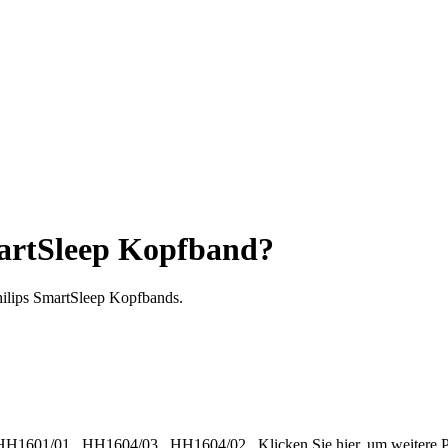
martSleep Kopfband?
hilips SmartSleep Kopfbands.
HH1601/01
,
HH1604/03
,
HH1604/02
.
Klicken Sie hier, um weiter