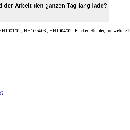
d der Arbeit den ganzen Tag lang lade?
HH1601/01
,
HH1604/03
,
HH1604/02
.
Klicken Sie hier, um weiter
f?