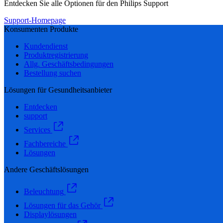
Entdecken Sie alle Optionen für den Philips Support
Support-Homepage
Konsumenten Produkte
Kundendienst
Produktregistrierung
Allg. Geschäftsbedingungen
Bestellung suchen
Lösungen für Gesundheitsanbieter
Entdecken
support
Services
Fachbereiche
Lösungen
Andere Geschäftslösungen
Beleuchtung
Lösungen für das Gehör
Displaylösungen