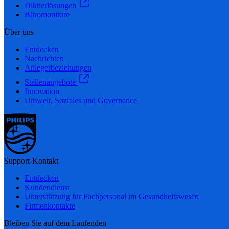
Diktierlösungen
Büromonitore
Über uns
Entdecken
Nachrichten
Anlegerbeziehungen
Stellenangebote
Innovation
Umwelt, Soziales und Governance
Support-Kontakt
Entdecken
Kundendienst
Unterstützung für Fachpersonal im Gesundheitswesen
Firmenkontakte
Bleiben Sie auf dem Laufenden